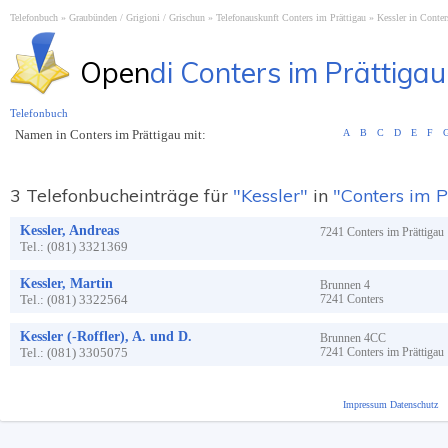
Telefonbuch
Graubünden / Grigioni / Grischun
Telefonauskunft Conters im Prättigau
Kessler in Conter
Open
di Conters im Prättigau
Telefonbuch
Namen in Conters im Prättigau mit:
A
B
C
D
E
F
3 Telefonbucheinträge für
"Kessler"
in
"Conters im P
Kessler, Andreas
7241
Conters im Prättigau
Tel.:
(081) 3321369
Kessler, Martin
Brunnen
4
Tel.:
(081) 3322564
7241
Conters
Kessler (-Roffler), A. und D.
Brunnen
4CC
Tel.:
(081) 3305075
7241
Conters im Prättigau
Impressum
Datenschutz