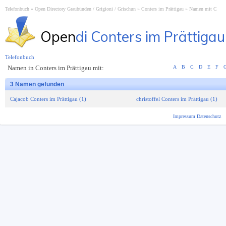
Telefonbuch
Open Directory Graubünden / Grigioni / Grischun
Conters im Prättigau
Namen mit C
Open
di Conters im Prättigau
Telefonbuch
Namen in Conters im Prättigau mit:
A
B
C
D
E
F
3 Namen gefunden
Cajacob Conters im Prättigau (1)
christoffel Conters im Prättigau (1)
Impressum
Datenschutz