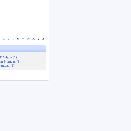
R
S
T
U
V
W
X
Y
Z
Prättigau (1)
im Prättigau (1)
ättigau (1)