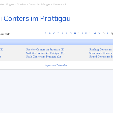
den / Grigioni / Grischun
Conters im Prättigau
Namen mit S
i Conters im Prättigau
gau mit:
A
B
C
D
E
F
G
H
I
J
K
L
M
N
O
P
Q
(1)
Senteler Conters im Prättigau (1)
Spichtig Conters im 
Skihütte Conters im Prättigau (1)
Stirnimann Conters 
)
Späh Conters im Prättigau (2)
Strand Conters im Pr
Impressum
Datenschutz