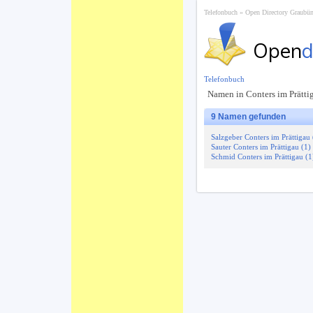
Telefonbuch
Open Directory Graubün
Open
d
Telefonbuch
Namen in Conters im Prätti
9 Namen gefunden
Salzgeber Conters im Prättigau 
Sauter Conters im Prättigau (1)
Schmid Conters im Prättigau (1